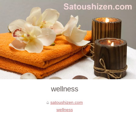
wellness
satoushizen.com
wellness