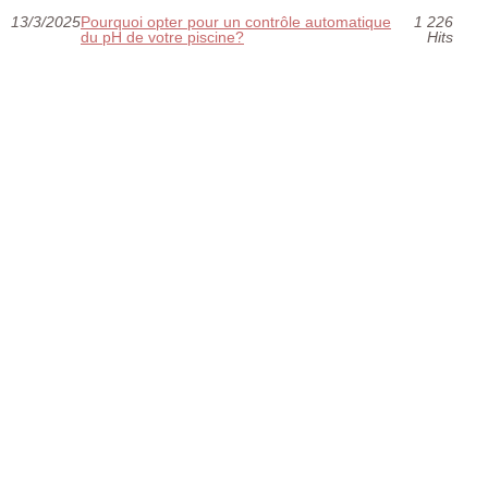
13/3/2025
Pourquoi opter pour un contrôle automatique
1 226
du pH de votre piscine?
Hits