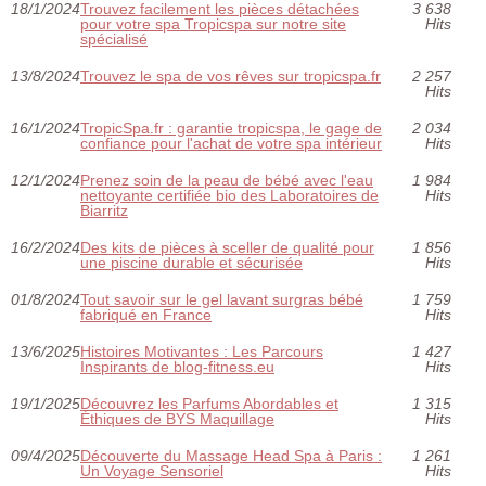
18/1/2024
Trouvez facilement les pièces détachées
3 638
pour votre spa Tropicspa sur notre site
Hits
spécialisé
13/8/2024
Trouvez le spa de vos rêves sur tropicspa.fr
2 257
Hits
16/1/2024
TropicSpa.fr : garantie tropicspa, le gage de
2 034
confiance pour l'achat de votre spa intérieur
Hits
12/1/2024
Prenez soin de la peau de bébé avec l'eau
1 984
nettoyante certifiée bio des Laboratoires de
Hits
Biarritz
16/2/2024
Des kits de pièces à sceller de qualité pour
1 856
une piscine durable et sécurisée
Hits
01/8/2024
Tout savoir sur le gel lavant surgras bébé
1 759
fabriqué en France
Hits
13/6/2025
Histoires Motivantes : Les Parcours
1 427
Inspirants de blog-fitness.eu
Hits
19/1/2025
Découvrez les Parfums Abordables et
1 315
Éthiques de BYS Maquillage
Hits
09/4/2025
Découverte du Massage Head Spa à Paris :
1 261
Un Voyage Sensoriel
Hits